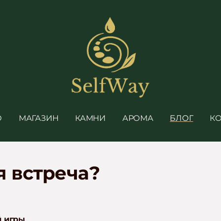
О
МАГАЗИН
КАМНИ
АРОМА
БЛОГ
К
 встреча?
 игры