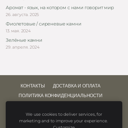
Аромат - язык, на котором с нами говорит мир
26. августа. 2025
Фиолетовые / сиреневые камни
13. мая. 2024
Зелёные камни
29. апреля. 2024
КОНТАКТЫ
ДОСТАВКА И ОПЛАТА
ПОЛИТИКА КОНФИДЕНЦИАЛЬНОСТИ
УСЛОВИЯ ИСПОЛЬЗОВАНИЯ САЙТА
We use cookies to deliver services, for
ПРАВО НА ОТКАЗ
ФАЙЛЫ COOKIE
marketing and to improve your experience.
Customize