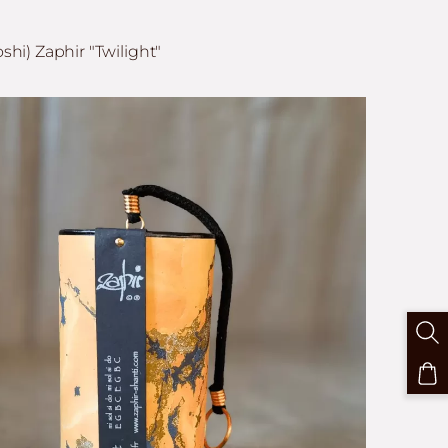
i) Zaphir "Twilight"