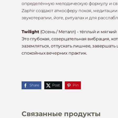
определённую мелодическую формулу и свя
Zaphir создают атмосферу покоя, медитации
звукотерапии, йоге, ритуалах и для расслаб
Twilight
(Осень / Металл) - тёплый и мягкий
Это глубокая, созерцательная вибрация, ко
заземляться,
отпускать лишнее,
завершать 
спокойных вечерних практик.
Share
Post
Pin
Связанные продукты