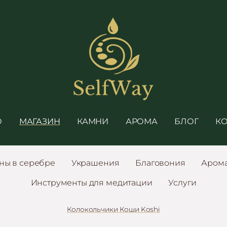
О
МАГАЗИН
КАМНИ
АРОМА
БЛОГ
К
ны в серебре
Украшения
Благовония
Аром
Инструменты для медитации
Услуги
Колокольчики Коши Koshi