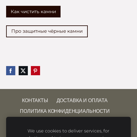
Как чистить камни
Про защитные чёрные камни
КОНТАКТЫ
ДОСТАВКА И ОПЛАТА
ПОЛИТИКА КОНФИДЕНЦИАЛЬНОСТИ
УСЛОВИЯ ИСПОЛЬЗОВАНИЯ САЙТА
We use cookies to deliver services, for
ПРАВО НА ОТКАЗ
ФАЙЛЫ COOKIE