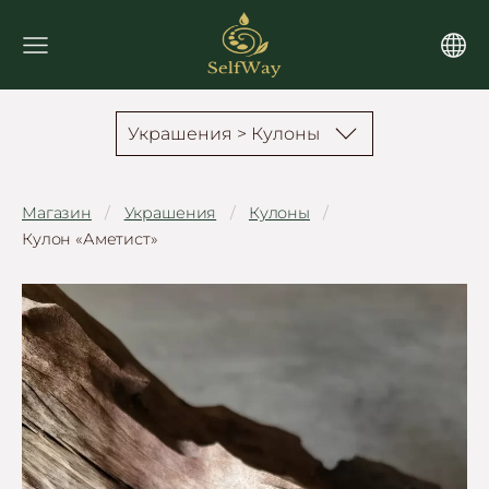
Украшения > Кулоны
Магазин
Украшения
Кулоны
Кулон «Аметист»