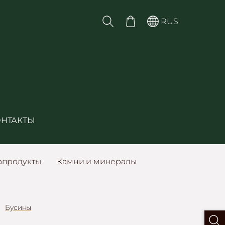
RUS
ОНТАКТЫ
апродукты
Камни и минералы
Бусины