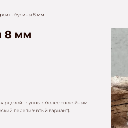
рсит - бусины 8 мм
ы 8 мм
 кварцевой группы с более спокойным
еский переливчатый вариант).