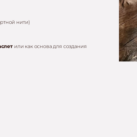
артной нити)
аслет
или как основа для создания