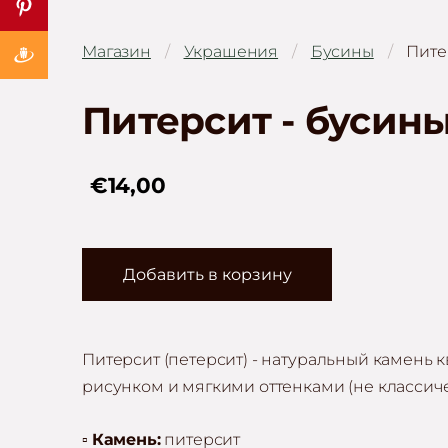
Магазин
Украшения
Бусины
Пите
Питерсит - бусин
€14,00
Добавить в корзину
Питерсит (петерсит) - натуральный камень
рисунком и мягкими оттенками (не классич
▫️
Камень:
питерсит