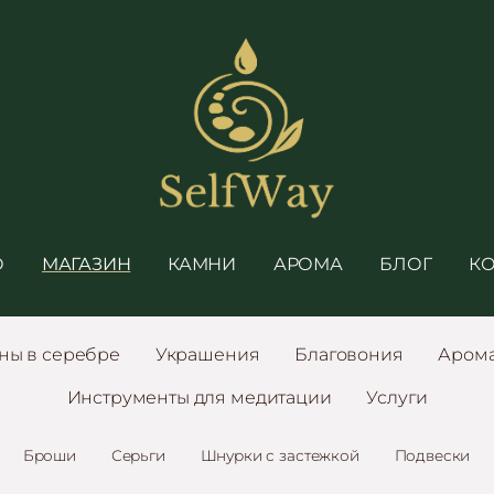
О
МАГАЗИН
КАМНИ
АРОМА
БЛОГ
К
ны в серебре
Украшения
Благовония
Аром
Инструменты для медитации
Услуги
Броши
Серьги
Шнурки с застежкой
Подвески