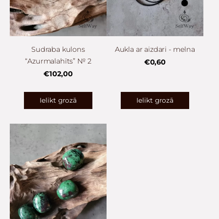
Sudraba kulons
Aukla ar aizdari - melna
“Azurmalahīts” № 2
€0,60
€102,00
Ielikt grozā
Ielikt grozā