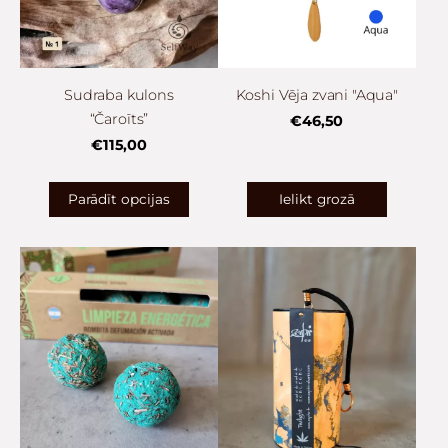
Sudraba kulons
Koshi Vēja zvani "Aqua"
“Čaroīts”
€46,50
€115,00
Parādīt opcijas
Ielikt grozā