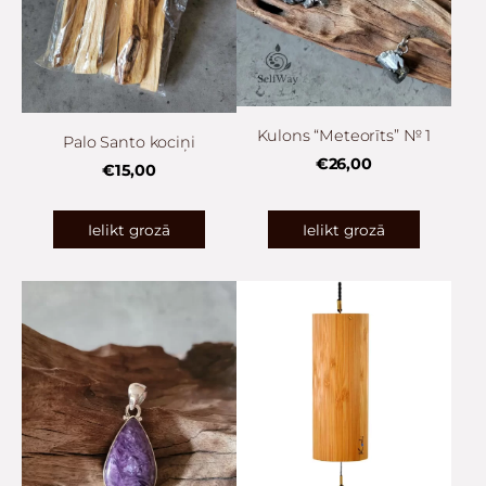
Kulons “Meteorīts” № 1
Palo Santo kociņi
€26,00
€15,00
Ielikt grozā
Ielikt grozā