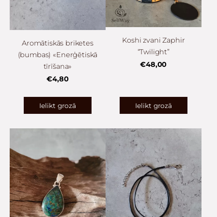
Koshi zvani Zaphir
Aromātiskās briketes
“Twilight”
(bumbas) «Enerģētiskā
€48,00
tīrīšana»
€4,80
Ielikt grozā
Ielikt grozā