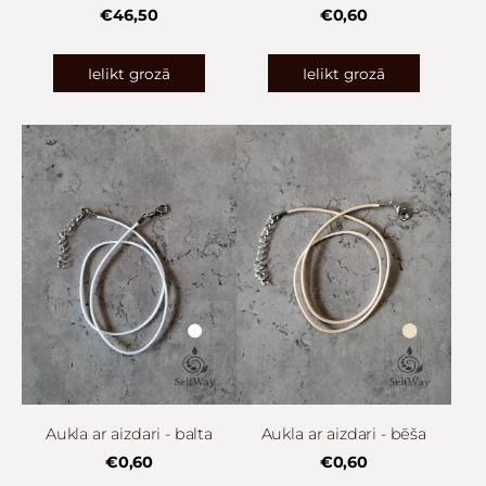
€46,50
€0,60
Ielikt grozā
Ielikt grozā
Aukla ar aizdari - balta
Aukla ar aizdari - bēša
€0,60
€0,60