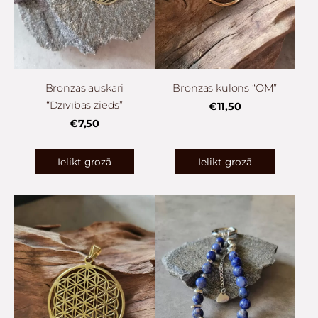
Bronzas auskari
Bronzas kulons “OM”
“Dzīvības zieds”
€11,50
€7,50
Ielikt grozā
Ielikt grozā