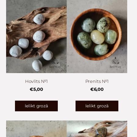
Hovlīts №1
Prenīts №1
€5,00
€6,00
Ielikt grozā
Ielikt grozā