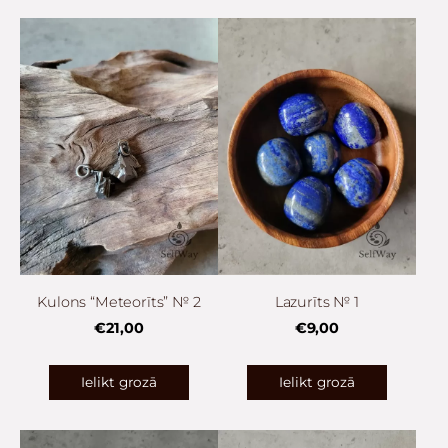
Kulons “Meteorīts” № 2
Lazurīts № 1
€21,00
€9,00
Ielikt grozā
Ielikt grozā