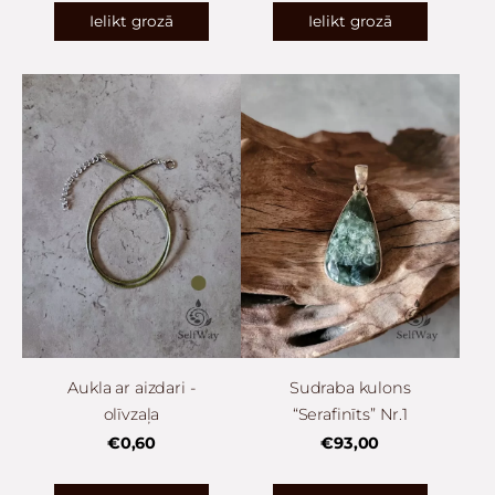
Ielikt grozā
Ielikt grozā
Aukla ar aizdari -
Sudraba kulons
olīvzaļa
“Serafinīts” Nr.1
€0,60
€93,00