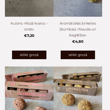
Kulons «Rozā kvarcs –
Aromātiskās briketes
sirds»
(bumbas) «Nauda un
bagātība»
€7,20
€4,80
Ielikt grozā
Ielikt grozā