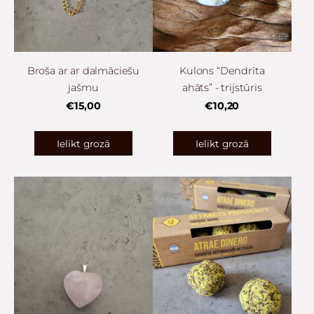
Broša ar ar dalmāciešu
Kulons “Dendrīta
jašmu
ahāts” - trijstūris
€15,00
€10,20
Ielikt grozā
Ielikt grozā