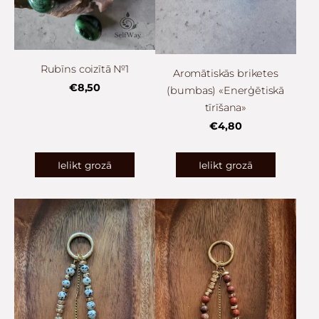
Rubīns coizītā №1
Aromātiskās briketes
€8,50
(bumbas) «Enerģētiskā
tīrīšana»
€4,80
Ielikt grozā
Ielikt grozā