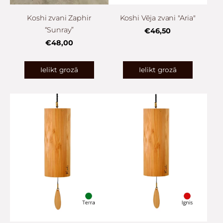
Koshi zvani Zaphir
Koshi Vēja zvani "Aria"
“Sunray”
€46,50
€48,00
Ielikt grozā
Ielikt grozā