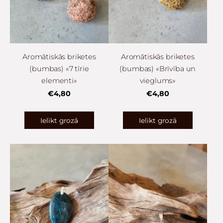
Aromātiskās briketes
Aromātiskās briketes
(bumbas) «7 tīrie
(bumbas) «Brīvība un
elementi»
vieglums»
€4,80
€4,80
Ielikt grozā
Ielikt grozā