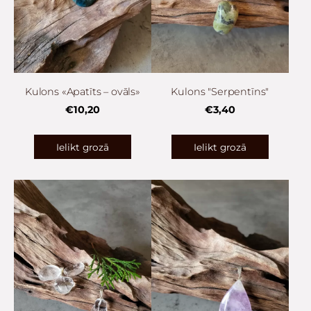
Kulons «Apatīts – ovāls»
Kulons "Serpentīns"
€10,20
€3,40
Ielikt grozā
Ielikt grozā