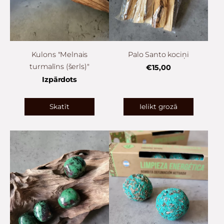
Kulons "Melnais
Palo Santo kociņi
turmalīns (šerls)"
€15,00
Izpārdots
Skatīt
Ielikt grozā