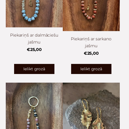
Piekariņš ar dalmāciešu
Piekariņš ar sarkano
jašmu
jašmu
€25,00
€25,00
Ielikt grozā
Ielikt grozā