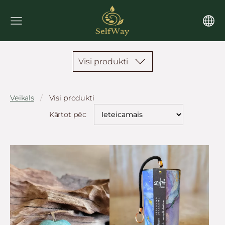
Visi produkti
Veikals
Visi produkti
Kārtot pēc