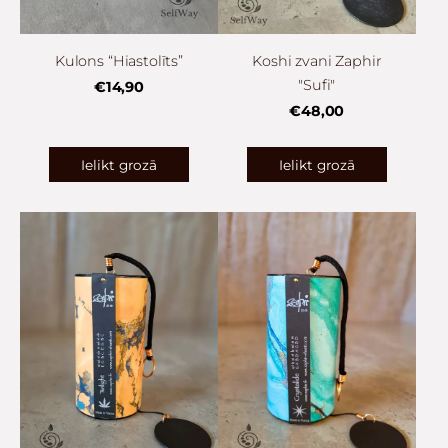
Kulons “Hiastolīts”
Koshi zvani Zaphir
"Sufi"
€14,90
€48,00
Ielikt grozā
Ielikt grozā