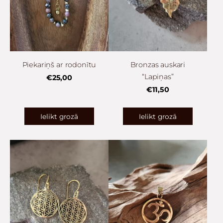
Piekariņš ar rodonītu
Bronzas auskari
“Lapiņas”
€25,00
€11,50
Ielikt grozā
Ielikt grozā