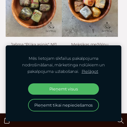
Jašma "Pūķa asinis" №1
Meksikas mežģīņu
ahāts
€3,50
Mēs lietojam sīkfailus pakalpojuma
€3,50
nodrošināšanai, mārketinga nolūkiem un
pakalpojuma uzlabošanai.
Pielāgot
Ielikt grozā
Ielikt grozā
Pieņemt visus
Pieņemt tikai nepieciešamos