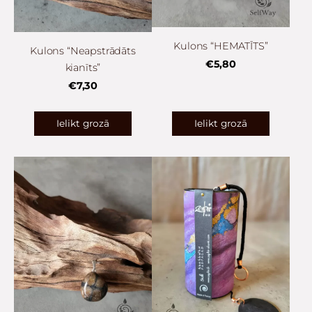
Kulons “HEMATĪTS”
Kulons “Neapstrādāts
€5,80
kianīts”
€7,30
Ielikt grozā
Ielikt grozā