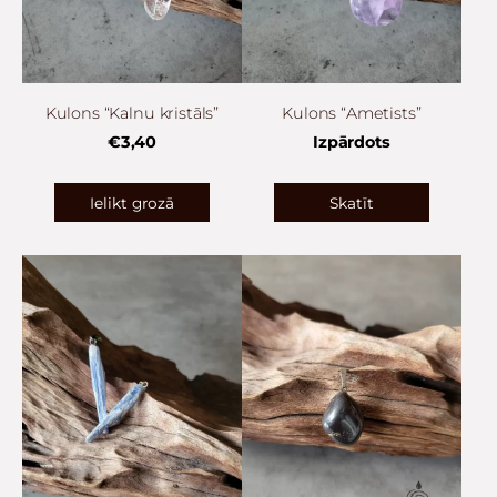
Kulons “Kalnu kristāls”
Kulons “Ametists”
€3,40
Izpārdots
Ielikt grozā
Skatīt