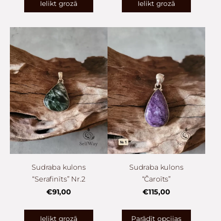
Ielikt grozā
Ielikt grozā
Sudraba kulons
Sudraba kulons
“Serafinīts” Nr.2
“Čaroīts”
€91,00
€115,00
Ielikt grozā
Parādīt opcijas