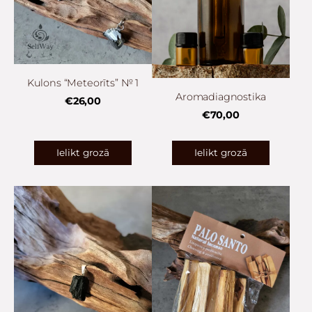
Kulons “Meteorīts” № 1
Aromadiagnostika
€26,00
€70,00
Ielikt grozā
Ielikt grozā