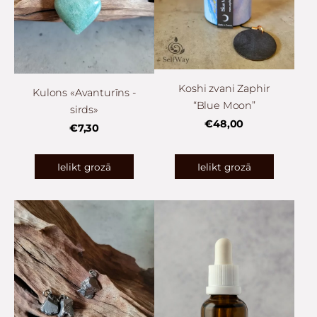
Koshi zvani Zaphir
Kulons «Avanturīns -
“Blue Moon”
sirds»
€48,00
€7,30
Ielikt grozā
Ielikt grozā