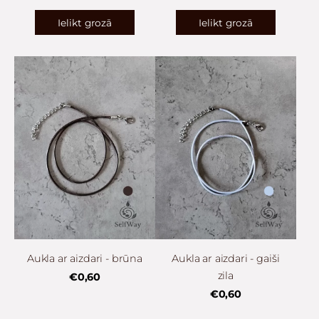
Ielikt grozā
Ielikt grozā
Aukla ar aizdari - brūna
Aukla ar aizdari - gaiši
zila
€0,60
€0,60