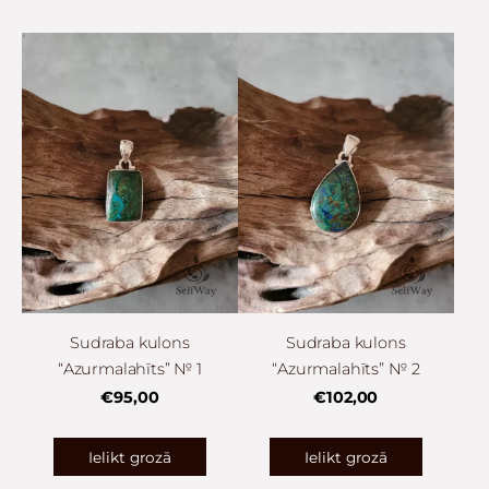
Sudraba kulons
Sudraba kulons
“Azurmalahīts” № 1
“Azurmalahīts” № 2
€95,00
€102,00
Ielikt grozā
Ielikt grozā