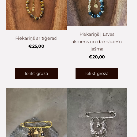
Piekariņš | Lavas
Piekariņš ar tīģeraci
akmens un dalmāciešu
€25,00
jašma
€20,00
Ielikt grozā
Ielikt grozā