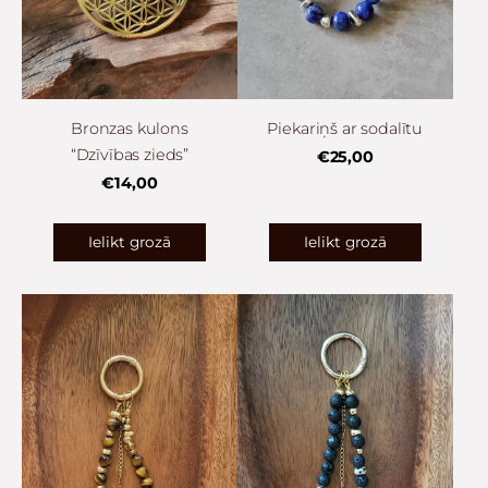
Bronzas kulons
Piekariņš ar sodalītu
“Dzīvības zieds”
€25,00
€14,00
Ielikt grozā
Ielikt grozā