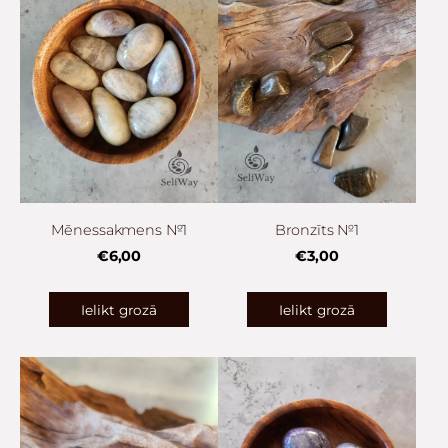
Mēnessakmens №1
Bronzīts №1
€6,00
€3,00
Ielikt grozā
Ielikt grozā