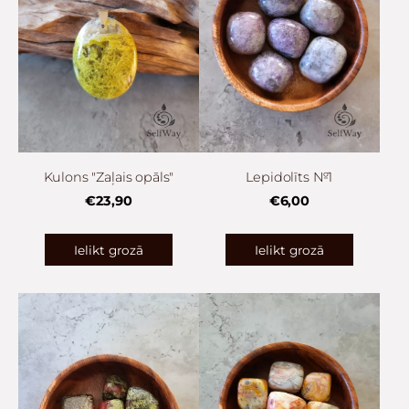
Kulons "Zaļais opāls"
Lepidolīts №1
€23,90
€6,00
Ielikt grozā
Ielikt grozā