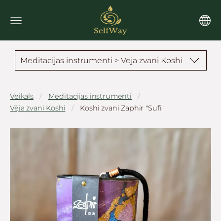
Meditācijas instrumenti > Vēja zvani Koshi
Veikals
Meditācijas instrumenti
Vēja zvani Koshi
Koshi zvani Zaphir "Sufi"