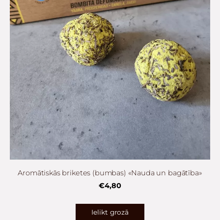
Aromātiskās briketes (bumbas) «Nauda un bagātība»
€4,80
Ielikt grozā