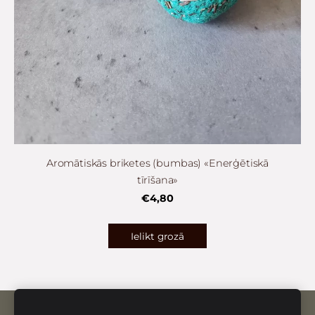
Aromātiskās briketes (bumbas) «Enerģētiskā
tīrīšana»
€4,80
Ielikt grozā