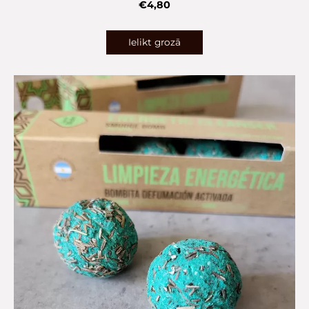
€4,80
Ielikt grozā