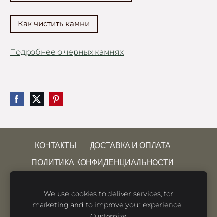
Как чистить камни
Подробнее о черных камнях
КОНТАКТЫ
ДОСТАВКА И ОПЛАТА
ПОЛИТИКА КОНФИДЕНЦИАЛЬНОСТИ
УСЛОВИЯ ИСПОЛЬЗОВАНИЯ САЙТА
We use cookies to deliver services, for
ПРАВО НА ОТКАЗ
ФАЙЛЫ COOKIE
marketing and to improve your experience.
Customize