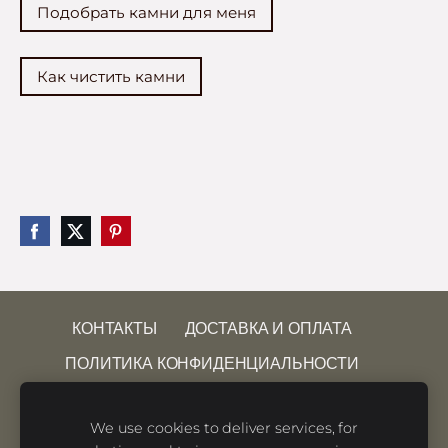
Подобрать камни для меня
Как чистить камни
КОНТАКТЫ
ДОСТАВКА И ОПЛАТА
ПОЛИТИКА КОНФИДЕНЦИАЛЬНОСТИ
УСЛОВИЯ ИСПОЛЬЗОВАНИЯ САЙТА
We use cookies to deliver services, for
ПРАВО НА ОТКАЗ
ФАЙЛЫ COOKIE